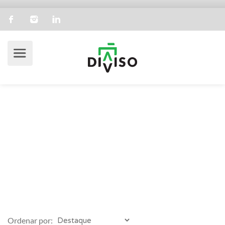
Feature:
Suíte Principal
Diviso
Empreendimento
Suíte Principal
Ordenar por: