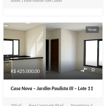
Suítes
1 suíte Master com Closet
Venda
R$ 425.000,00
Casa Nova – Jardim Paulista III – Lote 11
200
m²
Área Construída
99 m²
Dormitórios
3