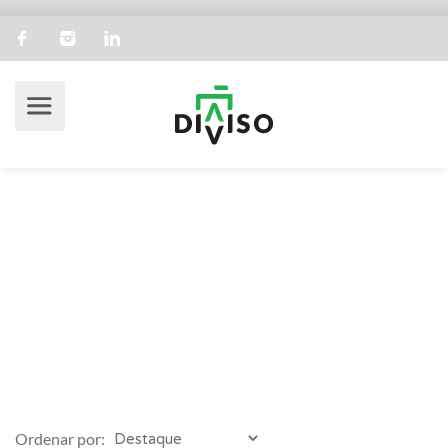
Feature:
Jardim Externo
Diviso
Empreendimento
Jardim Externo
Ordenar por: