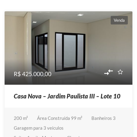
Venda
R$ 425.000,00
Casa Nova – Jardim Paulista III – Lote 10
200
m²
Área Construída
99 m²
Banheiros
3
Garagem
para 3 veículos